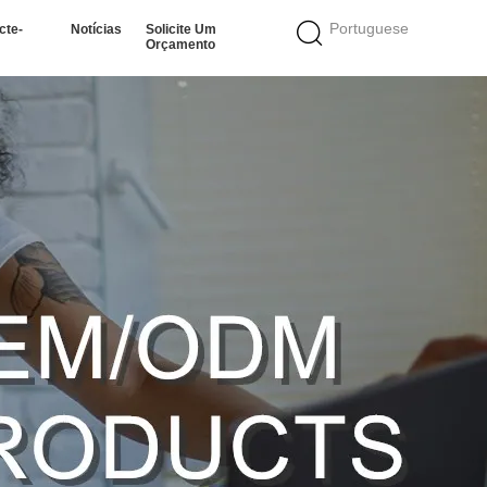
Portuguese
cte-
Notícias
Solicite Um
Orçamento