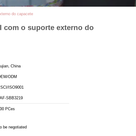
xterno do capacete
I com o suporte externo do
ujian, China
OEM/ODM
SCI/ISO9001
AF-SBB3219
00 PCes
o be negotiated