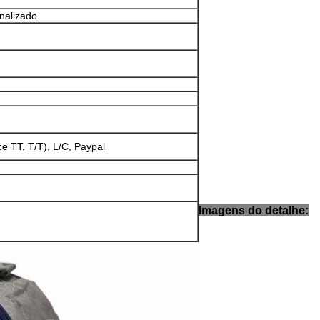
nalizado.
ce TT, T/T), L/C, Paypal
Imagens do detalhe: