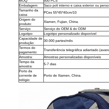
MOQ:
500 PCS
Embalagem:
Saco poli interno e caixa exterior ou perso
Tamanho da
PCes 55*45*40cm/10
caixa:
Origem do
Xiamen, Fujian, China.
produto:
Serviço:
Serviço do OEM & do ODM
Logotipo:
Logotipo personalizado disponível
Capacidade de
30.000 partes/mês
produção:
Termos do
Transferência telegráfica adiantado (avan
pagamento:
Amostra:
Amostras personalizadas disponíveis
Tempo da
5-7 dias
amostra:
Porto da
corrente de
Porto de Xiamen, China.
relógio: