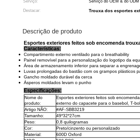
Serviço:
Serviço do OEM & do ODM
Destacar:
Trouxa dos esportes ex
Descrição de produto
Esportes exteriores feitos sob encomenda trouxa
Características:
Compartimento externo ventilado para o breathability
Painel removível para a personalização do logotipo da equ
Área de armazenamento inferior para separar a engrenag
Luvas prolongadas do bastão com os grampos plásticos p
Gancho moldado durável da cerca
Ásperos moldados levam o punho
Especificações:
Nome do
Esportes exteriores feitos sob encomenda
produto:
externo do capacete para o basebol, T-bo
Artigo NÃO:
#AF-SBB3219
Tamanho:
49*32*27cm
Peso:
0,8 quilogramas
Cor:
Preto/cinzento ou personalizado
Material:
600D Oxford