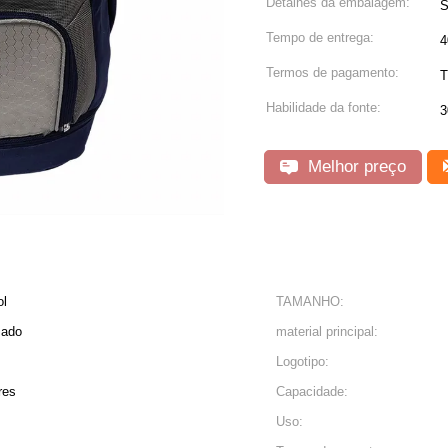
Detalhes da embalagem:
S
Tempo de entrega:
4
Termos de pagamento:
T
Habilidade da fonte:
3
Melhor preço
ol
TAMANHO:
zado
material principal:
Logotipo:
res
Capacidade:
Uso: