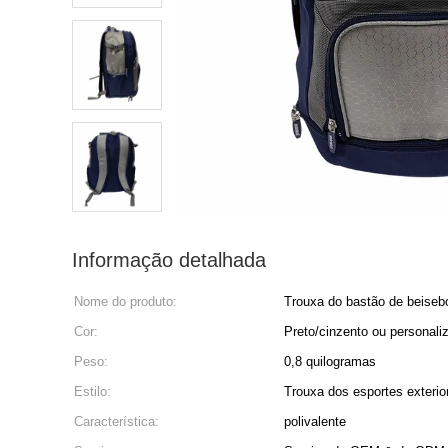
Informação detalhada
Nome do produto:
Trouxa do bastão de beiseb
Cor:
Preto/cinzento ou personali
Peso:
0,8 quilogramas
Estilo:
Trouxa dos esportes exterio
Característica:
polivalente