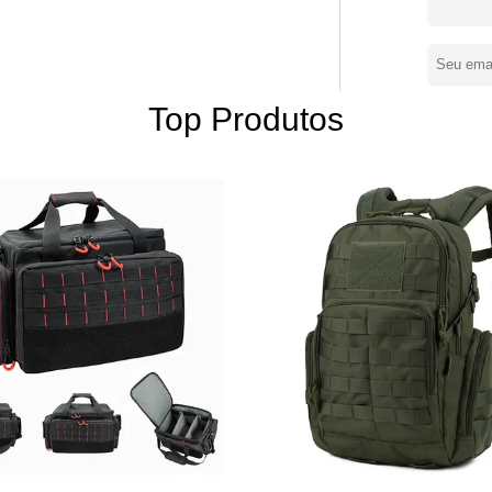
ra ajudar-nos a produzir os sacos
zier. Nossos produtos
os, sacos da arma, sacos táticos, sacos
s sacos & blocos exteriores etc…. E
Top Produtos
a verificação da qualidade. Nós
ado e os produtos de alta qualidade.
 Norte, Europa, Austrália e outros países
entes, nós somos
ass Pro, Cabela, Costco, Rawlings etc.
 OEM/ODM. Nós olhamos para
a estabelecer a cooperação a longo prazo com você. ALFA DA EQUIPE