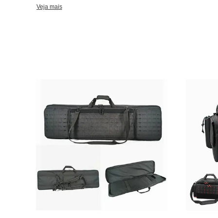
província de Fujian e de Jiangxi. O alfa tem muitos fornecedores materiais excelentes, tais como Duraflex,
Veja mais
Cordura, YKK, SBS, ITW, Realtree, o carvalho musgoso etc., pa
exteriores da parte alta, para fazer esportes exteriores mais fáceis e mais co
principais incluem sacos ostentando e as trouxas, caçando sac
do tiro ao arco, casos da curva, tremem, sacos da pesca e outro
nossa fábrica passou BSCI, Walmart, ISO9001 e outros sistemas d
podemos fornecer-lhe preços competitivos, entrega do tempo lig
Nossos produtos são exportados principalmente para America do
pelo mundo inteiro e receberam a reação positiva de todos nossos clientes. Entrem
fornecedor dos muitos tipo grande e varejistas como Walmart, B
Nós damos boas-vindas sinceramente a ordens dos sacos & dos casos de
a frente 