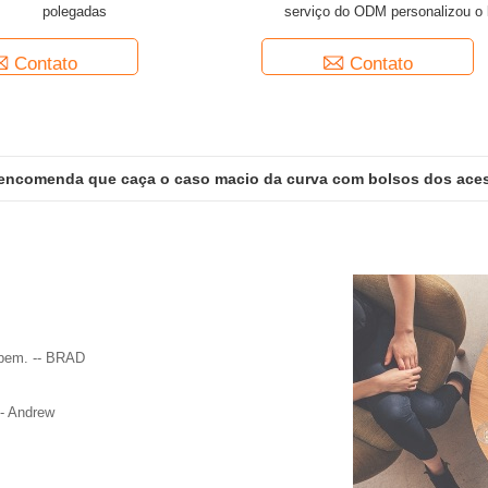
polegadas
serviço do ODM personalizou o 
estilingue da arma de 2 pon
Contato
Contato
 encomenda que caça o caso macio da curva com bolsos dos ace
 bem. -- BRAD
-- Andrew