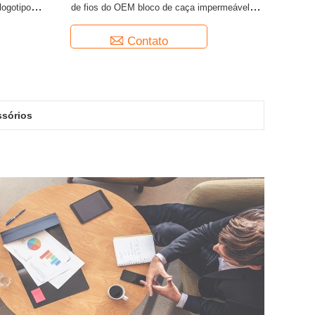
logotipo
de fios do OEM bloco de caça impermeável da
tos
caixa
Contato
ssórios