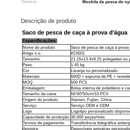
Destacar:
Mochila de pesca de ny
Descrição de produto
Saco de pesca de caça à prova d'água
Especificações:
Nome do produto:
Saco de pesca de caça à prova
Artigo n.o.:
#23502
Tamanho:
21.25x13.4x9.25 polegadas ou 
Peso:
1.45 kg
Cor:
Laranja ou personalizado
Materiais:
600D + espuma de PE + revest
MOQ:
500 PCS
Embalagem:
Bolsa interna de polietileno e c
Tamanho da caixa:
56*40*50cm/10 PCS
Origem do produto:
Xiamen, Fujian, China.
Serviço:
Serviço OEM e ODM
Logo:
Logotipo personalizado disponív
Capacidade de produção:
30,000 peças/mês
Termos de pagamento:
Transferência telegráfica antec
Amostra:
Disponíveis amostras personali