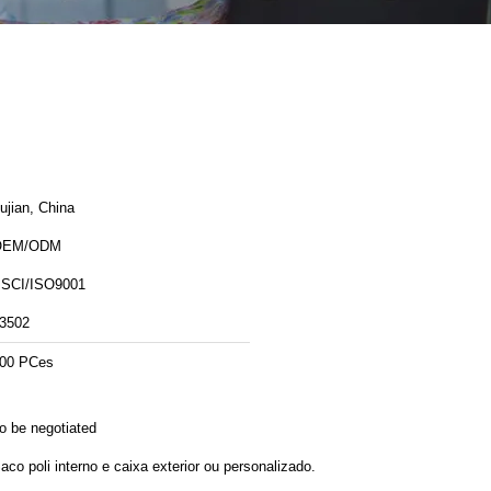
ujian, China
OEM/ODM
SCI/ISO9001
3502
00 PCes
o be negotiated
aco poli interno e caixa exterior ou personalizado.