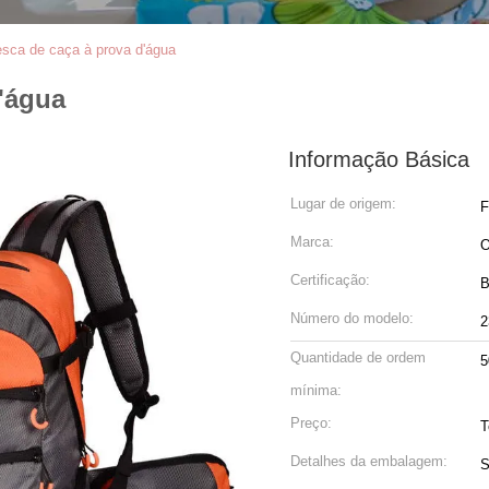
sca de caça à prova d'água
'água
Informação Básica
Lugar de origem:
F
Marca:
Certificação:
B
Número do modelo:
2
Quantidade de ordem
5
mínima:
Preço:
T
Detalhes da embalagem:
S