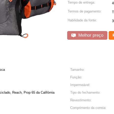
Tempo de entrega:
4
Termos de pagamento:
T
Habilidade da fonte:
3
Melhor preço
sca
Tamanho:
Função:
Impermeável:
ciclado, Reach, Prop 65 da Califórnia
Tipo do fechamento:
Revestimento:
Comprimento da correia: