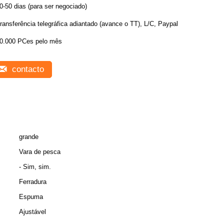
0-50 dias (para ser negociado)
ransferência telegráfica adiantado (avance o TT), L/C, Paypal
0.000 PCes pelo mês
contacto
grande
Vara de pesca
- Sim, sim.
Ferradura
Espuma
Ajustável