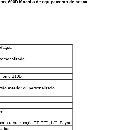
lon
600D Mochila de equipamento de pesca
,
 d'água
personalizado
imento 210D
artão exterior ou personalizado.
el
ipada (antecipação TT, T/T), L/C, Paypal
zadas