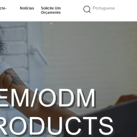
Portuguese
cte-
Notícias
Solicite Um
Orçamento