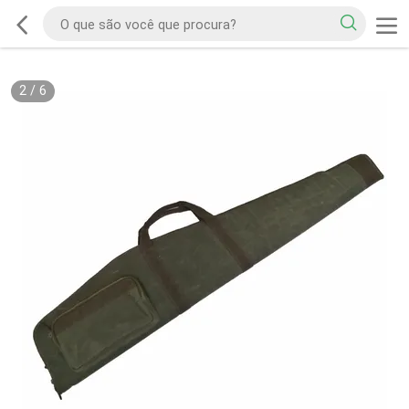
2
/
6