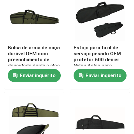
Visita à fábrica
Controle de qualidade
Bolsa de arma de caça
Estojo para fuzil de
durável OEM com
serviço pesado OEM
Contacte-nos
preenchimento de
protetor 600 denier
densidade dupla e alça
Nylon Bolsa para
ajustável
armas de caça
Notícias
Enviar inquérito
Enviar inquérito
Solicite um orçamento
Saco tático da arma
Caçando o saco da arma