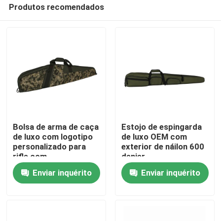
Produtos recomendados
Bolsa de arma de caça
Estojo de espingarda
de luxo com logotipo
de luxo OEM com
personalizado para
exterior de náilon 600
Para casa
rifle com
denier
armazenamento extra
Enviar inquérito
Enviar inquérito
Produtos
Sobre nós