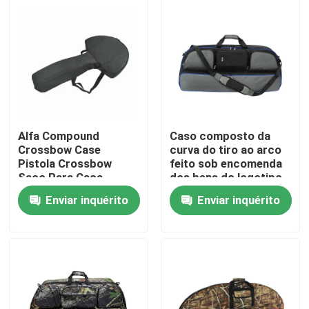
Alfa Compound
Caso composto da
Crossbow Case
curva do tiro ao arco
Pistola Crossbow
feito sob encomenda
Saco Para Caça
dos bens do logotipo
100cm com a alça
Enviar inquérito
Enviar inquérito
para a caça exterior
Para casa
Produtos
Sobre nós