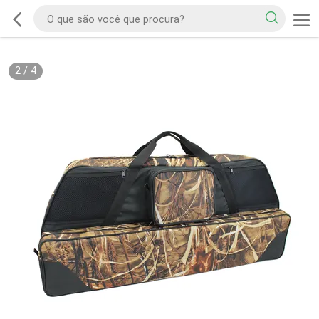
2
/
4