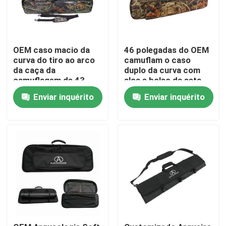
Visita à fábrica
OEM caso macio da
46 polegadas do OEM
curva do tiro ao arco
camuflam o caso
Controle de qualidade
da caça da
duplo da curva com
camuflagem de 43
alça e bolso da seta
polegadas com
para a caça
Contacte-nos
Enviar inquérito
Enviar inquérito
acessórios bolso e
alça para curvas
compostas
Notícias
Solicite um orçamento
Saco tático da arma
Caçando o saco da arma