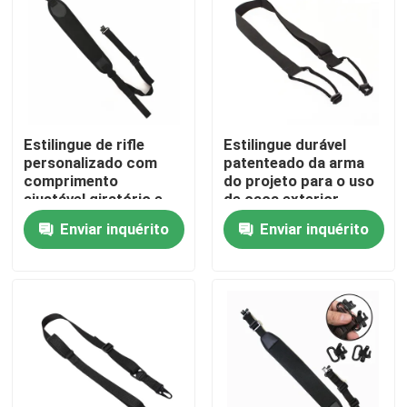
Visita à fábrica
Controle de qualidade
Estilingue de rifle
Estilingue durável
personalizado com
patenteado da arma
Contacte-nos
comprimento
do projeto para o uso
ajustável giratório e
de caça exterior
acolchoado
Notícias
Enviar inquérito
Enviar inquérito
antiderrapante
Solicite um orçamento
Saco tático da arma
Caçando o saco da arma