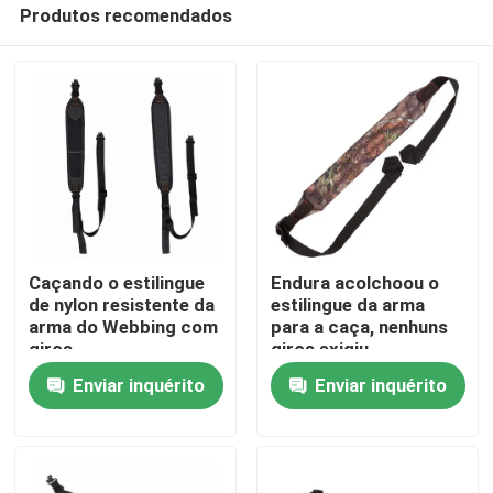
Produtos recomendados
Caçando o estilingue
Endura acolchoou o
de nylon resistente da
estilingue da arma
arma do Webbing com
para a caça, nenhuns
Para casa
giros
giros exigiu,
comprimento
Enviar inquérito
Enviar inquérito
ajustável
Produtos
Sobre nós