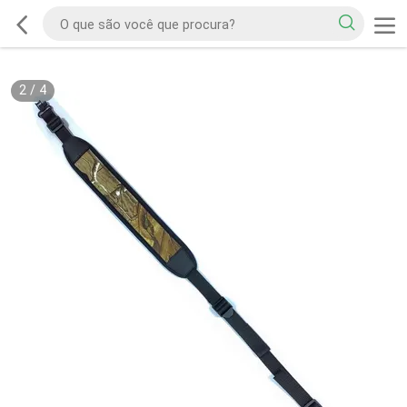
2
/
4